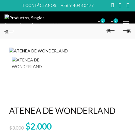
CONTÁCTANOS:
+56 9 4048 0477
0
0
ATENEA DE WONDERLAND
El
El
$
2.000
$
3.000