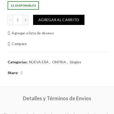
precio
precio
11 DISPONIBLES
original
actual
ATENEA DE WONDERLAND cantidad
AGREGAR AL CARRITO
era:
es:
Agregar a lista de deseos
$3.000.
$2.000.
Compare
Categorías:
NUEVA ERA
,
ONYRIA
,
Singles
Share
Detalles y Términos de Envios