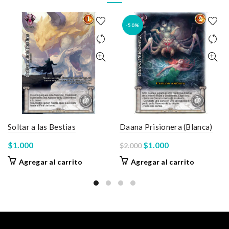
-50%
Soltar a las Bestias
Daana Prisionera (Blanca)
El
El
$
1.000
$
1.000
$
2.000
precio
precio
Agregar al carrito
Agregar al carrito
original
actual
era:
es:
$2.000.
$1.000.