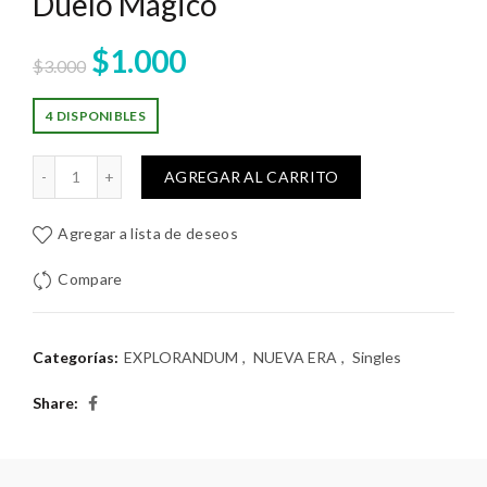
Duelo Mágico
El
El
$
1.000
$
3.000
precio
precio
4 DISPONIBLES
original
actual
Duelo Mágico cantidad
AGREGAR AL CARRITO
era:
es:
Agregar a lista de deseos
$3.000.
$1.000.
Compare
Categorías:
EXPLORANDUM
,
NUEVA ERA
,
Singles
Share