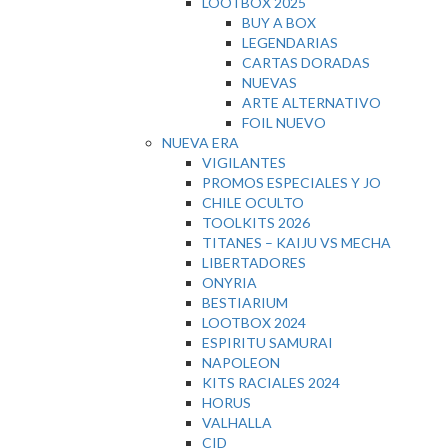
LOOTBOX 2025
BUY A BOX
LEGENDARIAS
CARTAS DORADAS
NUEVAS
ARTE ALTERNATIVO
FOIL NUEVO
NUEVA ERA
VIGILANTES
PROMOS ESPECIALES Y JO
CHILE OCULTO
TOOLKITS 2026
TITANES – KAIJU VS MECHA
LIBERTADORES
ONYRIA
BESTIARIUM
LOOTBOX 2024
ESPIRITU SAMURAI
NAPOLEON
KITS RACIALES 2024
HORUS
VALHALLA
CID