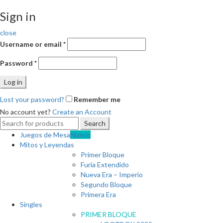
Sign in
close
Username or email
*
Password
*
Log in
Lost your password?
Remember me
No account yet?
Create an Account
Search
Search
for:
Juegos de Mesa
Nuevo
Mitos y Leyendas
Primer Bloque
Furia Extendido
Nueva Era – Imperio
Segundo Bloque
Primera Era
Singles
PRIMER BLOQUE