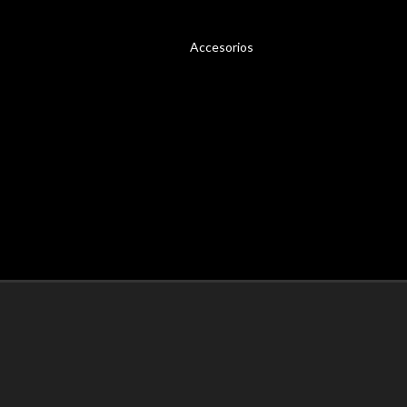
Accesorios
Carpetas
Protectores
Portamazos