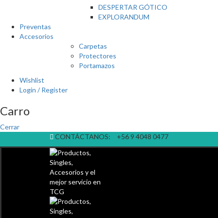
DESPERTAR GÓTICO
EXPLORANDUM
Preventas
Accesorios
Carpetas
Protectores
Portamazos
Wishlist
Login / Register
Carro
Cerrar
CONTÁCTANOS:
+56 9 4048 0477