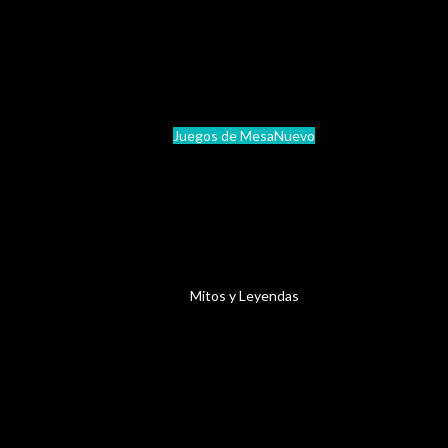
Juegos de Mesa
Nuevo
Mitos y Leyendas
Primer Bloque
Furia Extendido
Nueva Era – Imperio
Segundo Bloque