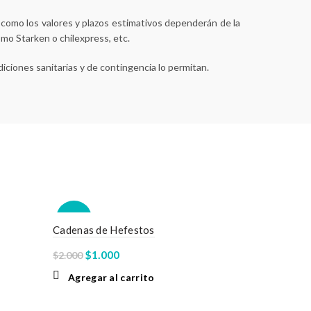
í como los valores y plazos estimativos dependerán de la
omo Starken o chilexpress, etc.
iciones sanitarias y de contingencia lo permitan.
-50%
Cadenas de Hefestos
El
El
$
1.000
$
2.000
precio
precio
Agregar al carrito
original
actual
era:
es: