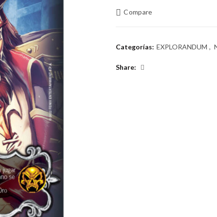
era:
es:
Compare
$2.000.
$1.00
Categorías:
EXPLORANDUM
,
Share