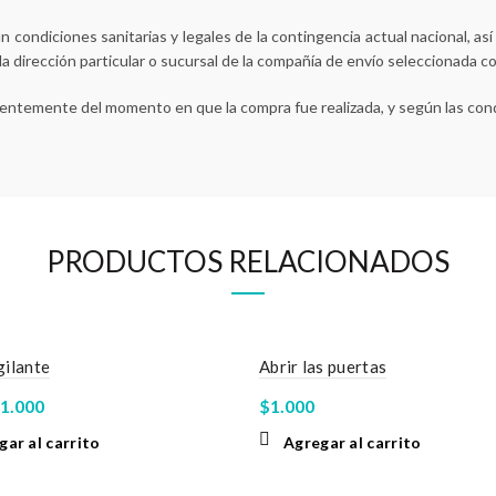
 condiciones sanitarias y legales de la contingencia actual nacional, as
 la dirección particular o sucursal de la compañía de envío seleccionada c
ientemente del momento en que la compra fue realizada, y según las cond
PRODUCTOS RELACIONADOS
gilante
Abrir las puertas
l
El
1.000
$
1.000
recio
precio
gar al carrito
Agregar al carrito
riginal
actual
ra:
es: