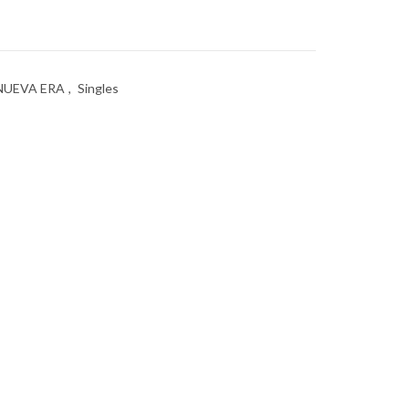
0.
NUEVA ERA
,
Singles