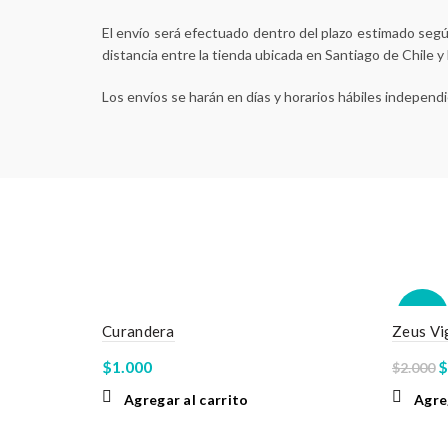
El envío será efectuado dentro del plazo estimado según
distancia entre la tienda ubicada en Santiago de Chile y
Los envíos se harán en días y horarios hábiles independ
-50%
Curandera
Zeus Vi
E
$
1.000
$
$
2.000
p
Agregar al carrito
Agre
o
e