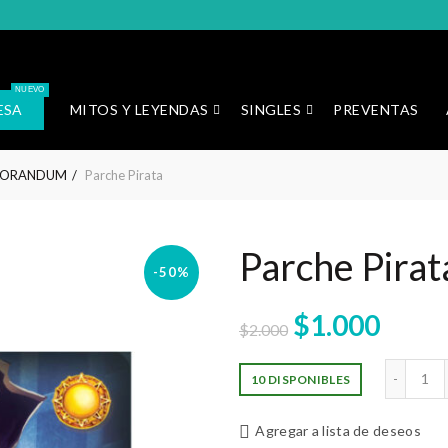
NUEVO
ESA
MITOS Y LEYENDAS
SINGLES
PREVENTAS
LORANDUM
Parche Pirata
Parche Pirat
-50%
El
El
$
1.000
$
2.000
precio
preci
Par
10 DISPONIBLES
original
actua
Agregar a lista de deseos