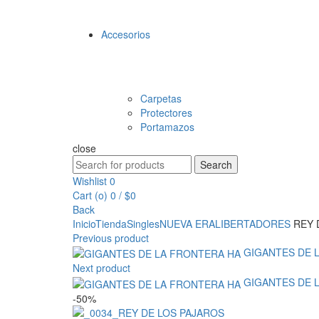
Accesorios
Carpetas
Protectores
Portamazos
close
Search
Search
for:
Wishlist
0
Cart (
o
)
0
/
$
0
Back
Inicio
Tienda
Singles
NUEVA ERA
LIBERTADORES
REY 
Previous product
GIGANTES DE 
Next product
GIGANTES DE 
-50%