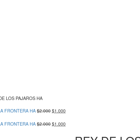
DE LOS PAJAROS HA
El
El
LA FRONTERA HA
$
2.000
$
1.000
precio
precio
original
actual
El
El
LA FRONTERA HA
$
2.000
$
1.000
era:
es:
precio
precio
$2.000.
$1.000.
original
actual