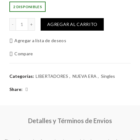
precio
precio
2 DISPONIBLES
original
actual
NGENECHEN cantidad
AGREGAR AL CARRITO
era:
es:
Agregar a lista de deseos
$8.000.
$6.000.
Compare
Categorías:
LIBERTADORES
,
NUEVA ERA
,
Singles
Share
Detalles y Términos de Envios