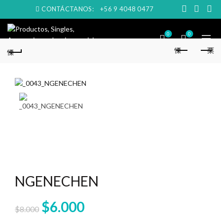
CONTÁCTANOS:
+56 9 4048 0477
0
0
NGENECHEN
El
El
$
6.000
$
8.000