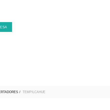
MESA
MITOS Y LEYENDAS
SINGLES
PREVENTAS
ERTADORES
TEMPILCAHUE