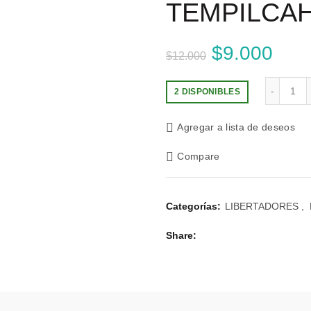
TEMPILCA
El precio o
$
9.000
El p
$
12.000
TEMPILCAHUE c
2 DISPONIBLES
Agregar a lista de deseos
Compare
Categorías:
LIBERTADORES
,
Share