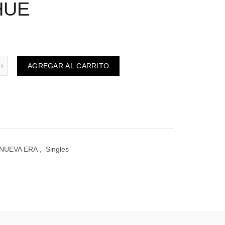
HUE
riginal era: $12.000.
recio actual es: $9.000.
antidad
AGREGAR AL CARRITO
NUEVA ERA
,
Singles