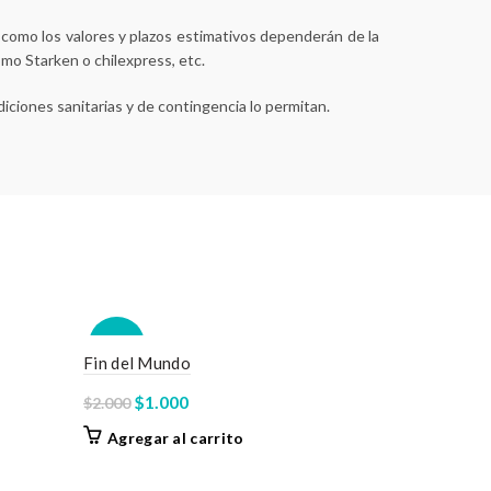
í como los valores y plazos estimativos dependerán de la
omo Starken o chilexpress, etc.
iciones sanitarias y de contingencia lo permitan.
-50%
-50%
Fin del Mundo
El
El
$
1.000
$
2.000
precio
precio
Agregar al carrito
original
actual
era:
es: