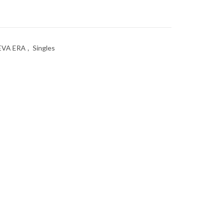
EVA ERA
,
Singles