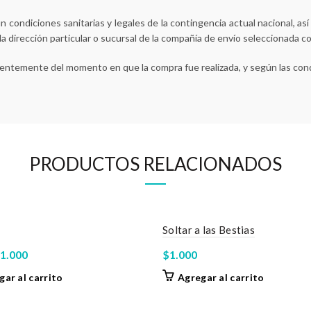
 condiciones sanitarias y legales de la contingencia actual nacional, as
 la dirección particular o sucursal de la compañía de envío seleccionada c
ientemente del momento en que la compra fue realizada, y según las cond
PRODUCTOS RELACIONADOS
Soltar a las Bestias
l
El
1.000
$
1.000
recio
precio
gar al carrito
Agregar al carrito
riginal
actual
ra:
es: