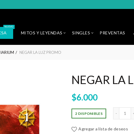
NUEVO
ESA
MITOS Y LEYENDAS
SINGLES
PREVENTAS
TIARIUM
NEGAR LA LUZ PROMO
NEGAR LA 
$
6.000
NEG
2 DISPONIBLES
Agregar a lista de deseos