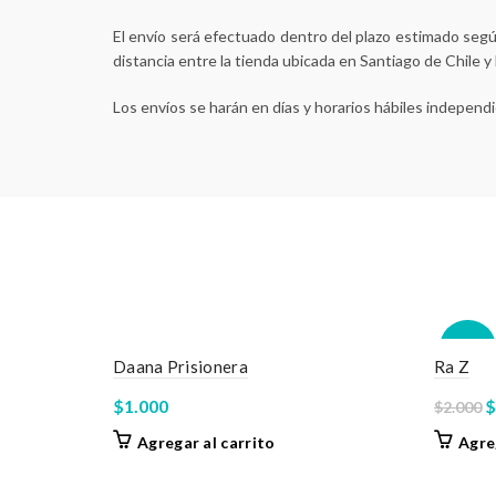
El envío será efectuado dentro del plazo estimado según
distancia entre la tienda ubicada en Santiago de Chile y
Los envíos se harán en días y horarios hábiles independ
-50%
Daana Prisionera
Ra Z
E
$
1.000
$
$
2.000
p
Agregar al carrito
Agre
o
e