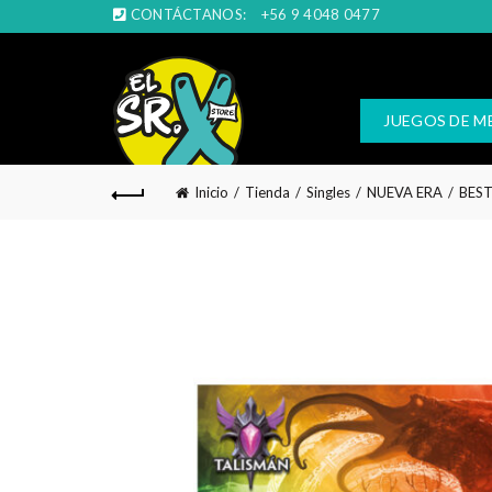
CONTÁCTANOS:
+56 9 4048 0477
JUEGOS DE M
Inicio
Tienda
Singles
NUEVA ERA
BES