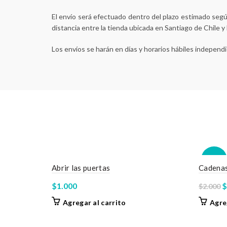
El envío será efectuado dentro del plazo estimado según
distancia entre la tienda ubicada en Santiago de Chile y
Los envíos se harán en días y horarios hábiles independ
-50%
Abrir las puertas
Cadenas
E
$
1.000
$
$
2.000
p
Agregar al carrito
Agre
o
e