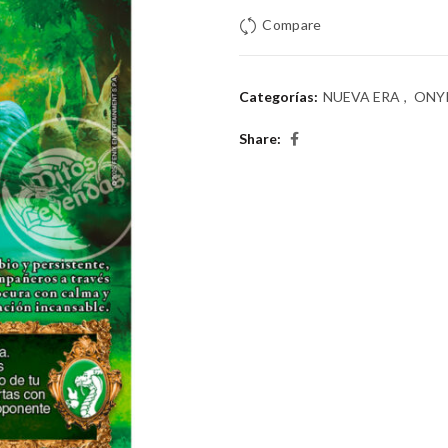
era:
es:
Compare
$3.000.
$2.00
Categorías:
NUEVA ERA
,
ONY
Share