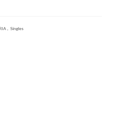
0.
RIA
,
Singles