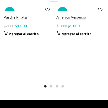
-50%
-67%
Parche Pirata
Américo Vespucio
El
El
El
El
$
1.000
$
1.000
$
2.000
$
3.000
precio
precio
precio
precio
Agregar al carrito
Agregar al carrito
original
actual
original
actual
era:
es:
era:
es:
$2.000.
$1.000.
$3.000.
$1.000.