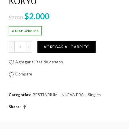
KOKYU
El
El
$
2.000
$
3.000
precio
precio
8 DISPONIBLES
original
actual
KOKYU cantidad
AGREGAR AL CARRITO
era:
es:
Agregar a lista de deseos
$3.000.
$2.000.
Compare
Categorías:
BESTIARIUM
,
NUEVA ERA
,
Singles
Share