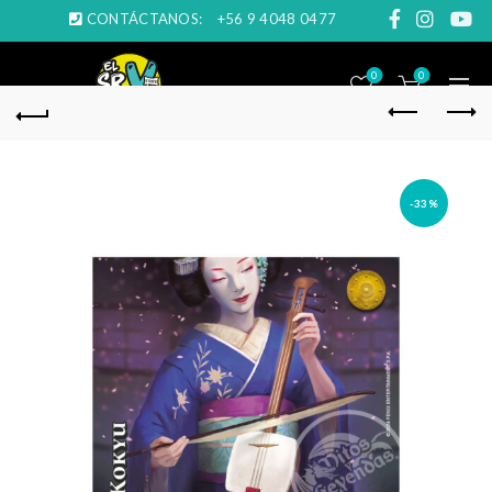
CONTÁCTANOS:
+56 9 4048 0477
0
0
-33%