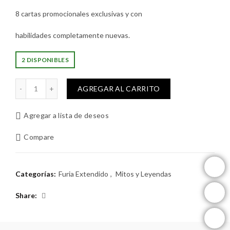
8 cartas promocionales exclusivas y con
habilidades completamente nuevas.
2 DISPONIBLES
Kit Extension Excalibur - Sombras del Desierto cantidad
AGREGAR AL CARRITO
Agregar a lista de deseos
Compare
instagram
Categorías:
Furia Extendido
,
Mitos y Leyendas
facebook
Share
youtube