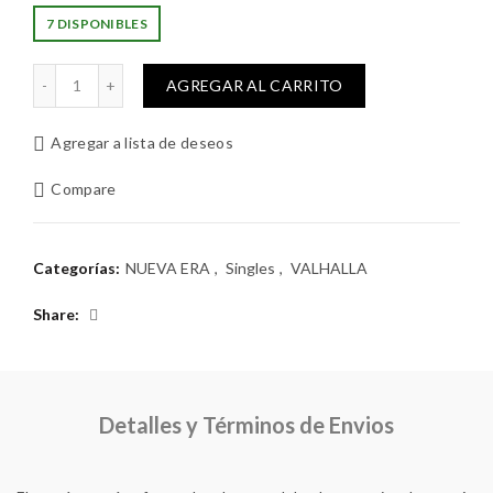
precio
precio
7 DISPONIBLES
original
actual
BRUNILDA cantidad
AGREGAR AL CARRITO
era:
es:
Agregar a lista de deseos
$2.000.
$1.000.
Compare
Categorías:
NUEVA ERA
,
Singles
,
VALHALLA
Share
Detalles y Términos de Envios