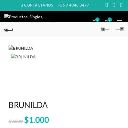
CONTÁCTANOS:
+56 9 4048 0477
0
0
BRUNILDA
El
El
$
1.000
$
2.000